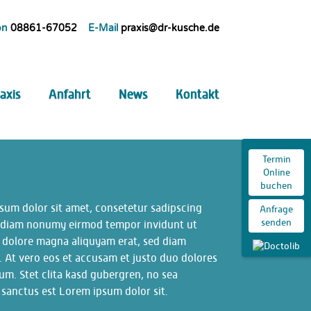
on
08861-67052
E-Mail
praxis@dr-kusche.de
axis
Anfahrt
News
Kontakt
Termin
Online
buchen
sum dolor sit amet, consetetur sadipscing
Anfrage
senden
ed diam nonumy eirmod tempor invidunt ut
t dolore magna aliquyam erat, sed diam
. At vero eos et accusam et justo duo dolores
um. Stet clita kasd gubergren, no sea
 sanctus est Lorem ipsum dolor sit.