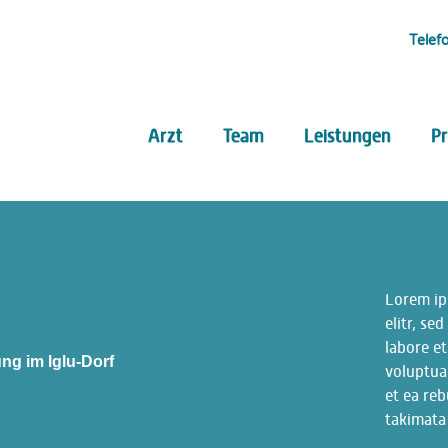
Telef
Arzt
Team
Leistungen
Pr
Lorem ip
elitr, s
labore e
ng im Iglu-Dorf
voluptua
et ea reb
takimata