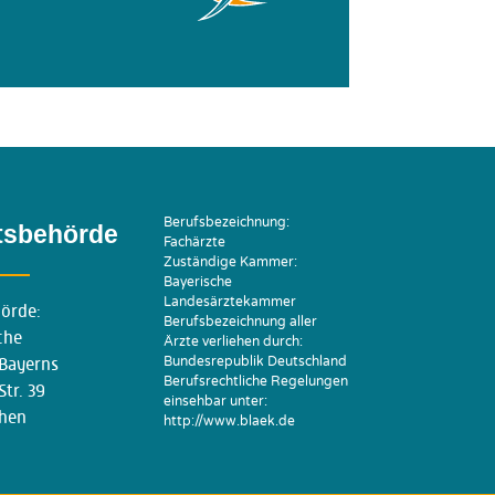
Berufsbezeichnung:
tsbehörde
Fachärzte
Zuständige Kammer:
Bayerische
Landesärztekammer
örde:
Berufsbezeichnung aller
che
Ärzte verliehen durch:
Bundesrepublik Deutschland
Bayerns
Berufsrechtliche Regelungen
tr. 39
einsehbar unter:
hen
http://www.blaek.de